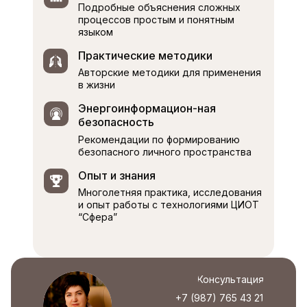
Подробные объяснения сложных
современные
процессов простым и понятным
инструменты для
языком
сонастройки с новой
реальностью,
Практические методики
расширения
Авторские методики для применения
осознанности и
в жизни
проявления своей
многомерности
Энергоинформацион-ная
безопасность
Как осознанно адаптироваться к
Рекомендации по формированию
происходящим изменениям,
безопасного личного пространства
восстанавливать внутреннюю
целостность и использовать
Опыт и знания
возможности модулей
Многолетняя практика, исследования
и опыт работы с технологиями ЦИОТ
Формат:
запись вебинара
“Сфера”
Кв-вые г-е модули:
Торум, Артау
Стоимость:
бесплатно
Консультация
Узнать подробнее
+7 (987) 765 43 21