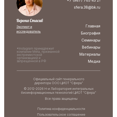
+7 (987) 765 43 21
sfera.38@bk.ru
Главная
Эксперт и
исследователь
Биография
Семинары
Вебинары
*Instagram принадлежит
компании Meta, признанной
Материалы
экстремистской
организацией и
Медиа
запрещенной в РФ
Официальный сайт генерального
директора ООО ЦИОТ “Сфера”
© 2012-2026 Н-и Лаборатория интегральных
биоинформационных технологий ЦИОТ “Сфера”
Все права защищены
Политика конфиденциальности
Пользовательское соглашение