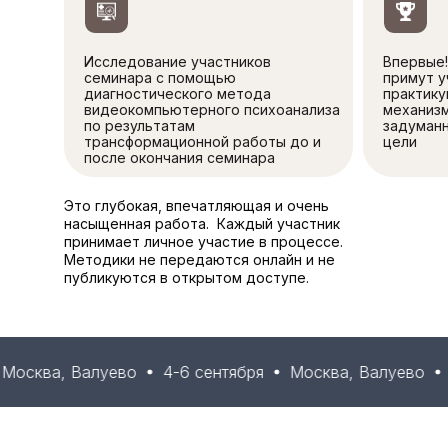
Исследование участников
Впервые!
семинара с помощью
примут у
диагностического метода
практик
видеокомпьютерного психоанализа
механиз
по результатам
задуманн
трансформационной работы до и
цели
после окончания семинара
Это глубокая, впечатляющая и очень
насыщенная работа. Каждый участник
принимает личное участие в процессе.
Методики не передаются онлайн и не
публикуются в открытом доступе.
а, Валуево
4-6 сентября
Москва, Валуево
4-6 се