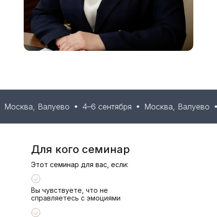
а, Валуево
4–6 сентября
Москва, Валуево
4–6 с
Для кого семинар
Этот семинар для вас, если:
Вы чувствуете, что не
справляетесь с эмоциями