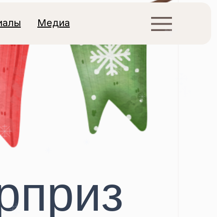
иалы
Медиа
рприз