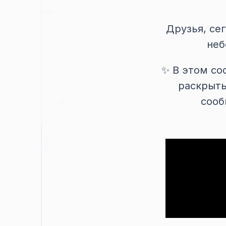
Друзья, се
неб
✨ В этом со
раскрыты
сооб