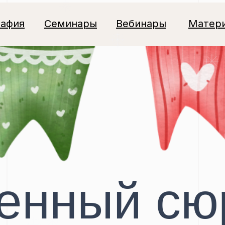
рафия
Семинары
Вебинары
Матер
енный сю