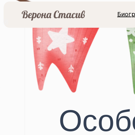
Биог
Особ