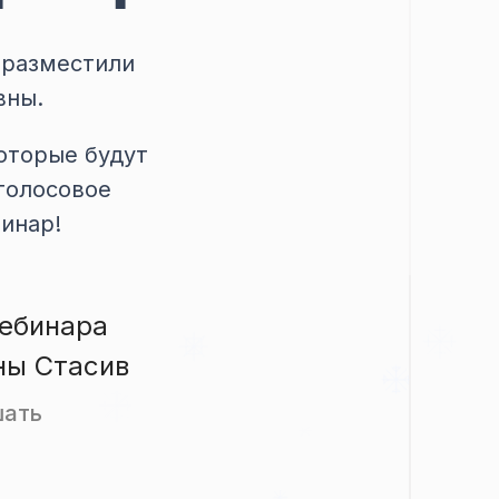
 разместили
вны.
оторые будут
голосовое
инар!
вебинара
ны Стасив
шать