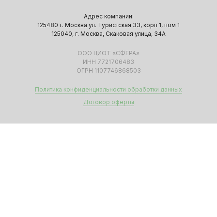
Адрес компании:
125480 г. Москва ул. Туристская 33, корп 1, пом 1
125040, г. Москва, Скаковая улица, 34А
ООО ЦИОТ «СФЕРА»
ИНН 7721706483
ОГРН 1107746868503
Политика конфиденциальности обработки данных
Договор оферты