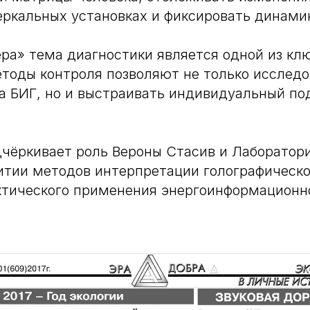
еркальных установках и фиксировать динами
а» тема диагностики является одной из кл
тоды контроля позволяют не только исследо
а БИГ, но и выстраивать индивидуальный по
дчёркивает роль Вероны Стасив и Лаборато
итии методов интерпретации голографическ
ктического применения энергоинформационн