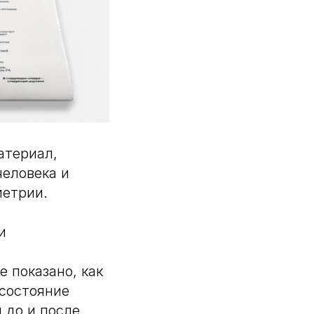
атериал,
еловека и
етрии.
и
 показано, как
состояние
 до и после