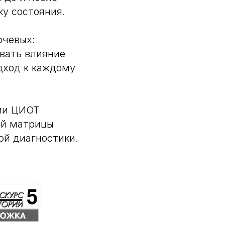
ку состояния.
ючевых:
вать влияние
дход к каждому
рии ЦИОТ
ой матрицы
ой диагностики.