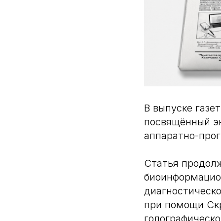
В выпуске газе
посвящённый э
аппаратно-про
Статья продолж
биоинформацион
диагностическо
при помощи Ск
голографическо