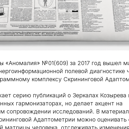
ты «Аномалия» №01(609) за 2017 год вышел м
нергоинформационной полевой диагностике ч
граммному комплексу Скрининговой Адаптом
ает серию публикаций о Зеркалах Козырева 
ных гармонизаторах, но делает акцент на
м сопровождении исследований. В материале
рининговой Адаптометрии можно оценивать 
й матрицы человека, отслеживать изменения